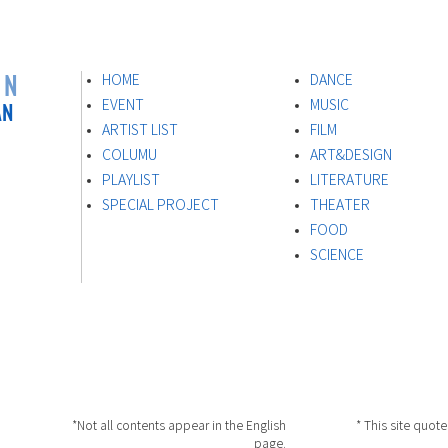
ON
HOME
DANCE
AN
EVENT
MUSIC
ARTIST LIST
FILM
s
COLUMU
ART&DESIGN
PLAYLIST
LITERATURE
SPECIAL PROJECT
THEATER
FOOD
​SCIENCE
*Not all contents appear in the English
* This site quot
page.