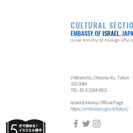
CULTURAL SECTI
EMBASSY OF
ISRAEL
, JAP
Israel Ministry of Foreign Affair
3 Nibancho, Chiyoda-ku, Tokyo
102-0084
TEL: 81-3-3264-0911
Israeli Embassy Official Page
https://embassies.gov.il/tokyo/