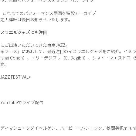
ンや、素敵なパフォーマンスをセレクトし、ライブ
、これまでのパフォーマンス動画を特設アーカイブ
開予定！詳細は後⽇お知らせいたします。
イスラエルジャズにも注⽬
にご出演いただいてきた東京JAZZ。
するフェス」にあわせて、最近注⽬のイスラエルジャズをご紹介。イス
ai Cohen）、エリ・デジブリ（Eli Degibri）、シャイ・マエストロ（S
予定。
 JAZZ FESTIVAL>
、YouTubeでライブ配信
ィマシュ・クダイベルゲン、ハービー・ハンコック、挾間美帆m_unit、B