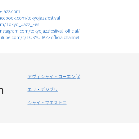
o-jazz.com
acebook.com/tokyojazzfestival
.com/Tokyo_Jazz_Fes
nstagram.com/tokyojazzfestival_official/
utube.com/c/TOKYOJAZZofficialchannel
アヴィシャイ・コーエン(b)
n
エリ・デジブリ
シャイ・マエストロ