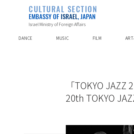
PLAYLIST
CULTURAL SECTION
SPECIAL PROJECT
EVENTS
EMBASSY OF
ISRAEL
, JAPAN
ABOUT US
ARTIST INDE
CONTACT
DISCOVER
Israel Ministry of Foreign Affairs
DANCE
MUSIC
FILM
ART
11/27/21
「TOKYO JAZ
20th TOKYO JAZZ 