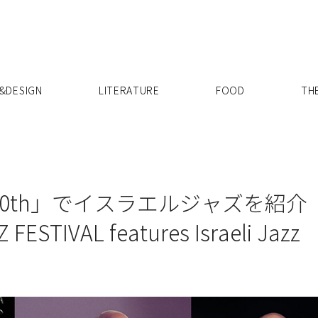
X
&DESIGN
LITERATURE
FOOD
TH
Z 20th」でイスラエルジャズを紹介
FESTIVAL features Israeli Jazz