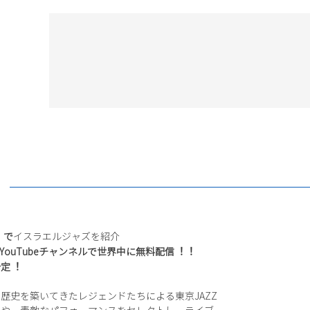
h」で
イスラエルジャズを紹介
Z公式YouTubeチャンネルで世界中に無料配信︕︕
予定︕
の歴史を築いてきたレジェンドたちによる東京JAZZ