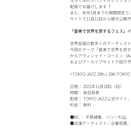
ならではのスペシャルセッショ
配信でお届けします︕
また、来年3⽉までの期間限定で
サイトで11⽉11⽇から順次公
「⾳楽で世界を旅するフェス」
世界各国の数多くのアーティスト
今回のテーマ「⾳楽で世界を旅
からアヴィシャイ・コーエン（Avish
およびアーカイブサイトで紹介
<TOKYO JAZZ 20th / 20th TOKYO
日程： 2021年11⽉28⽇（⽇）
時間： 後⽇発表
配信： TOKYO JAZZ公式サイト
料金： 無料
●MC ： 平原綾⾹、ハリー杉⼭
●出演アーティスト：⼩曽根真、デ