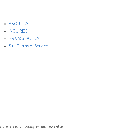
ABOUT US
INQUIRIES
PRIVACY POLICY
Site Terms of Service
es the Israeli Embassy e-mail newsletter.