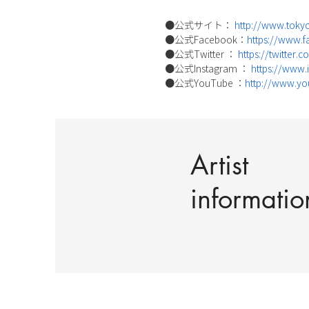
●公式サイト：
http://www.toky
●公式Facebook：
https://www.f
●公式Twitter ：
https://twitter
●公式Instagram ：
https://www.i
●公式YouTube ：
http://www.yo
Artist
informatio