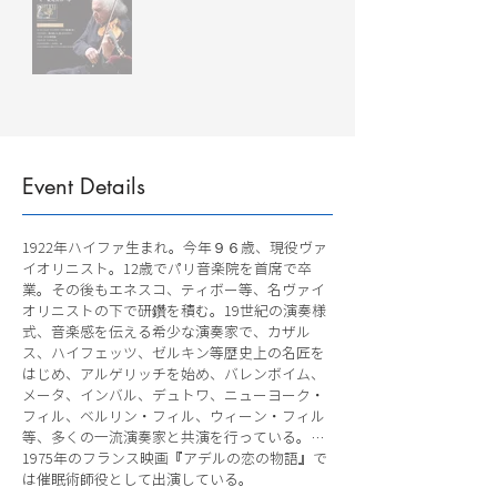
Event Details
1922年ハイファ生まれ。今年９６歳、現役ヴァ
イオリニスト。12歳でパリ音楽院を首席で卒
業。その後もエネスコ、ティボー等、名ヴァイ
オリニストの下で研鑽を積む。19世紀の演奏様
式、音楽感を伝える希少な演奏家で、カザル
ス、ハイフェッツ、ゼルキン等歴史上の名匠を
はじめ、アルゲリッチを始め、バレンボイム、
メータ、インバル、デュトワ、ニューヨーク・
フィル、ベルリン・フィル、ウィーン・フィル
等、多くの一流演奏家と共演を行っている。…
1975年のフランス映画『アデルの恋の物語』で
は催眠術師役として出演している。