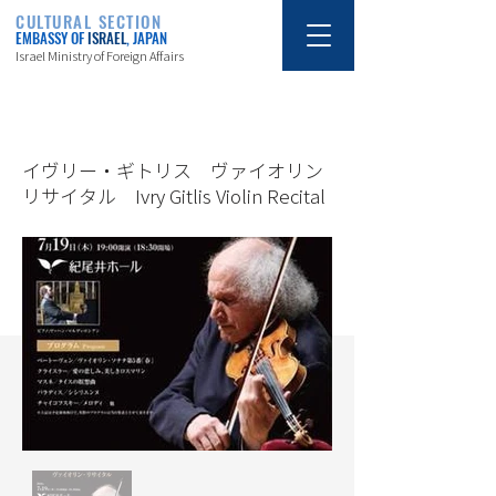
CULTURAL SECTION
EMBASSY OF
ISRAEL
, JAPAN
Israel Ministry of Foreign Affairs
7/18/18
イヴリー・ギトリス ヴァイオリン
リサイタル Ivry Gitlis Violin Recital