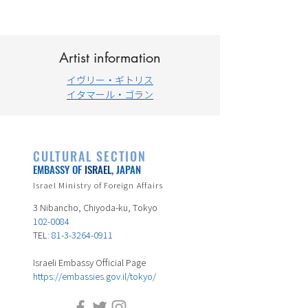
Artist information
イヴリー・ギトリス
イタマール・ゴラン
CULTURAL SECTION
EMBASSY OF
ISRAEL
, JAPAN
Israel Ministry of Foreign Affairs
3 Nibancho, Chiyoda-ku, Tokyo
102-0084
TEL:
81-3-3264-0911
Israeli Embassy Official Page
https://embassies.gov.il/tokyo/