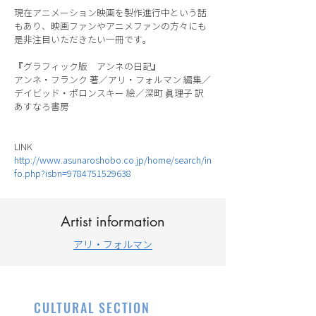
現在アニメーション映画を製作進行中という話
もあり、映画ファンやアニメファンの方々にも
是非注目いただきたい一冊です。
『グラフィック版 アンネの日記』
アンネ・フランク 著／アリ・フォルマン 編集／
デイビッド・ポロンスキー 絵／深町 眞理子 訳
あすなろ書房
LINK
http://www.asunaroshobo.co.jp/home/search/in
fo.php?isbn=9784751529638
Artist information
アリ・フォルマン
CULTURAL SECTION