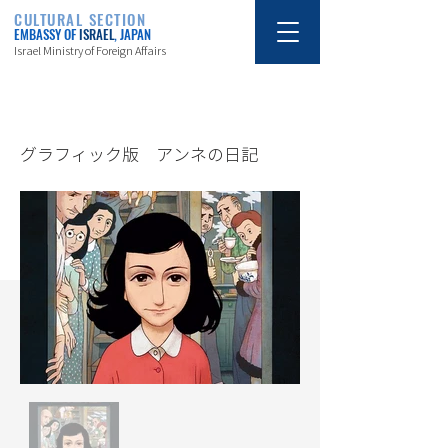
CULTURAL SECTION
EMBASSY OF
ISRAEL
, JAPAN
Israel Ministry of Foreign Affairs
6/8/20
グラフィック版 アンネの日記