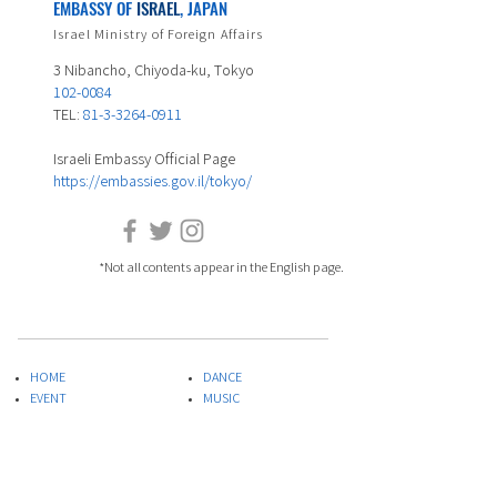
EMBASSY OF
ISRAEL
, JAPAN
Israel Ministry of Foreign Affairs
3 Nibancho, Chiyoda-ku, Tokyo
102-0084
TEL:
81-3-3264-0911
Israeli Embassy Official Page
https://embassies.gov.il/tokyo/
*Not all contents appear in the English page.
HOME
DANCE
EVENT
MUSIC
ARTIST LIST
FILM
COLUMU
ART&DESIGN
PLAYLIST
LITERATURE
SPECIAL PROJECT
THEATER