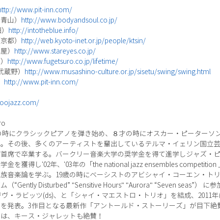
http://www.pit-inn.com/
南青山）
http://www.bodyandsoul.co.jp/
田）
http://intotheblue.info/
（京都）
http://web.kyoto-inet.or.jp/people/ktsin/
古屋）
http://www.stareyes.co.jp/
岡）
http://www.fugetsuro.co.jp/lifetime/
武蔵野）
http://www.musashino-culture.or.jp/sisetu/swing/swing.html
）
http://www.pit-inn.com/
zoojazz.com/
ro
５才の時にクラシックピアノを弾き始め、８才の時にオスカー・ピーターソ
つ。その後、多くのアーティストを輩出しているテルマ・イェリン国立
首席で卒業する。バークリー音楽大学の奨学金を得て進学しジャズ・ピ
02年、'03年の「the national jazz ensembles competition
族音楽論を学ぶ。19歳の時にベーシストのアビシャイ・コーエン・ト
ly Disturbed” "Sensitive Hours" "Aurora" “Seven s
ジヴ・ラビッツ(ds)、と「シャイ・マエストロ・トリオ」を結成、201
を発表。3作目となる最新作「アントールド・ストーリーズ」が目下絶
ジは、キース・ジャレットも絶賛！