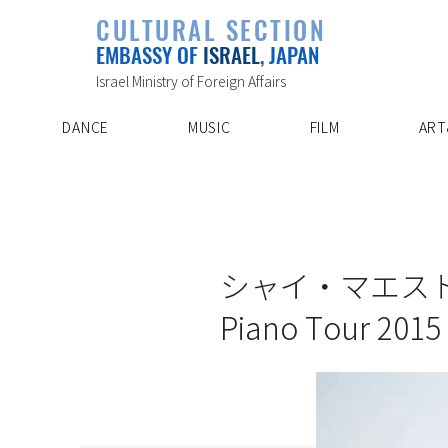
PLAYLIST
CULTURAL SECTION
SPECIAL PROJECT
EVENTS
EMBASSY OF
ISRAEL
, JAPAN
ABOUT US
ARTIST INDE
CONTACT
DISCOVER
Israel Ministry of Foreign Affairs
DANCE
MUSIC
FILM
ART
9/3/15
シャイ・マエストロ 
Piano Tour 2015