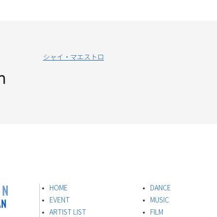
シャイ・マエストロ
n
ON
HOME
DANCE
AN
EVENT
MUSIC
ARTIST LIST
FILM
s