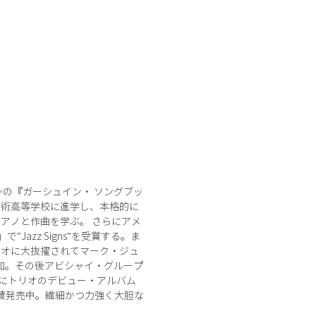
ンの『ガーシュイン・ ソングブッ
芸術高等学校に進学し、本格的に
アノと作曲を学ぶ。 さらにアメ
 」で"Jazz Signs"を受賞する。ま
リオに大抜擢されてマーク・ジュ
eas”） に参加。その後アビシャイ・グループ
1年にトリオのデビュー・アルバム
賛発売中。繊細かつ力強く大胆な