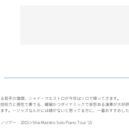
する若手の旗頭、シャイ・マエストロが今年はソロで帰ってきます。
技術力と感性で奏でる、繊細かつダイナミックで哀愁ある演奏が大好評
えます。…ジャズなんかには縁がないと思ってる方に、一番おすすめし
15＞Shai Maestro Solo Piano Tour '15