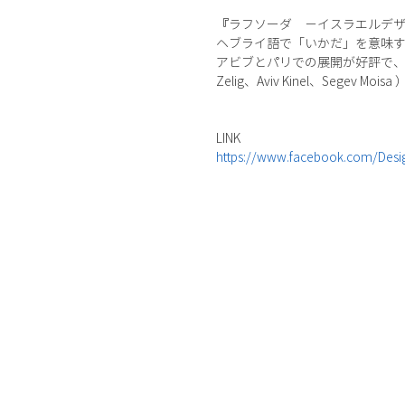
『ラフソーダ －イスラエルデザ
ヘブライ語で「いかだ」を意味す
アビブとパリでの展開が好評で、今年9月
Zelig、Aviv Kinel、S
LINK
https://www.facebook.com/Desi