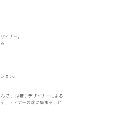
デザイナー。
いる。
ビジョン。
ルを囲んで)」は若手デザイナーによる
提示。ディナーの席に集まること