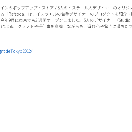
インのポップアップ・ストア / 5人のイスラエル人デザイナーのオリジ
る「Rafsoda」は、イスラエルの若手デザイナーのプロダクトを紹介
に東京でも3 週間オープンしました。5人のデザイナー（Studio Kahn、Ta
egev Moisa ）による、クラフトや手仕事を意識しながらも、遊び心や驚きに満
gntideTokyo2012/