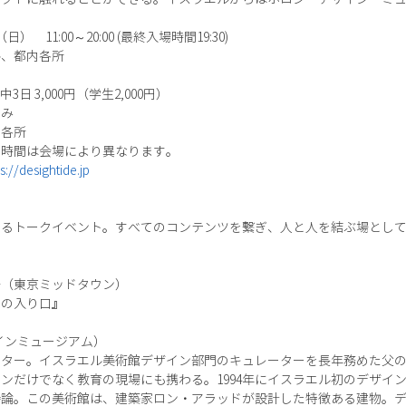
 11:00～20:00 (最終入場時間19:30)
ル、都内各所
期中3日 3,000円（学生2,000円）
のみ
内各所
や時間は会場により異なります。
s://desightide.jp
するトークイベント。すべてのコンテンツを繋ぎ、人と人を結ぶ場とし
場（東京ミッドタウン）
への入り口』
インミュージアム）
クター。イスラエル美術館デザイン部門のキュレーターを長年務めた父
ンだけでなく教育の現場にも携わる。1994年にイスラエル初のデザイ
持論。この美術館は、建築家ロン・アラッドが設計した特徴ある建物。