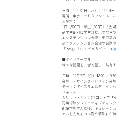
日時：10月31日（水）～11月4日（日）
場所：東京ミッドタウン・ホー
入場料：
1日 1,500円（学生1,000円）/ 会
※学生割引は学生証提示の場合
エクステンション会場：東京都
※エクステンション会場の会期
『Design Tide』公式サイト：
http
●タイドテーブル
様々な話題を、皆で話し、共有
日時：11月2日（金）18:00～19:30
会場：デザインタイドメイン会
テーマ：『イスラエルデザイン
パネリスト：
ガリット・ガオン(ホロン・デザ
同美術館クリエイティブディレ
術館学を学んだ後、キュレーショ
アムを支えるのは愛や情熱」が