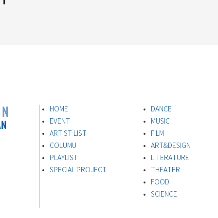
ON
HOME
DANCE
AN
EVENT
MUSIC
ARTIST LIST
FILM
s
COLUMU
ART&DESIGN
PLAYLIST
LITERATURE
SPECIAL PROJECT
THEATER
FOOD
​SCIENCE