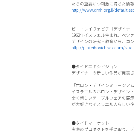
たちの重要かつ刺激に満ちた情
http://www.dmh.org.il/default.as
ピニ・レイヴォビチ（デザイナ
1962年イスラエル生まれ、ベ
デザインの研究・教育から、コ
http://pinileibovich.wix.com/stud
●タイドエキシビジョン
デザイナーの新しい作品が発表
『ホロン・デザインミュージアム
イスラエルのホロン・デザイン・ミュー
全く新しいテーブルウェアの展
が大好きなイスラエル人らしい
●タイドマーケット
実際のプロダクトを手に取り、