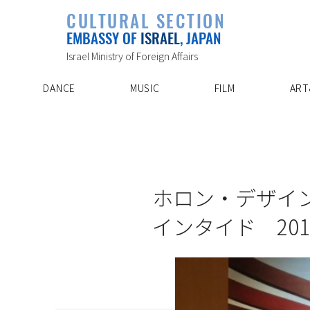
PLAYLIST
CULTURAL SECTION
SPECIAL PROJECT
EVENTS
EMBASSY OF
ISRAEL
, JAPAN
ABOUT US
ARTIST INDE
CONTACT
DISCOVER
Israel Ministry of Foreign Affairs
DANCE
MUSIC
FILM
ART
10/30/12
ホロン・デザイン・ミ
インタイド 20