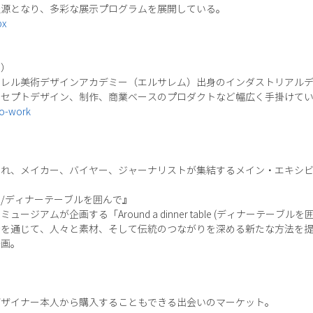
報源となり、多彩な展示プログラムを展開している。
px
ー）
ツァレル美術デザインアカデミー（エルサレム）出身のインダストリアル
ンセプトデザイン、制作、商業ベースのプロダクトなど幅広く手掛けて
io-work
され、メイカー、バイヤー、ジャーナリストが集結するメイン・エキシ
/ディナーテーブルを囲んで』
ジアムが企画する「Around a dinner table (ディナーテーブ
示を通じて、人々と素材、そして伝統のつながりを深める新たな方法を
企画。
デザイナー本人から購入することもできる出会いのマーケット。