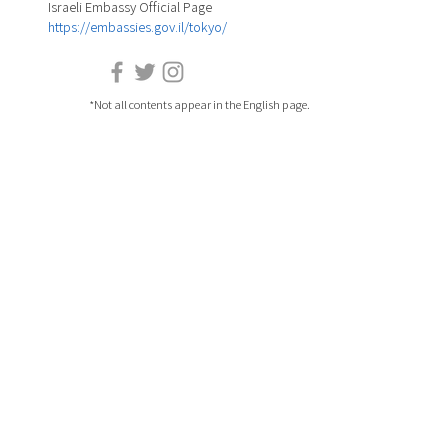
Israeli Embassy Official Page
https://embassies.gov.il/tokyo/
*Not all contents appear in the English page.
HOME
DANCE
EVENT
MUSIC
ARTIST LIST
FILM
COLUMU
ART&DESIGN
PLAYLIST
LITERATURE
SPECIAL PROJECT
THEATER
ABOUT US
FOOD
INQUIRIES
​SCIENCE
PRIVACY POLICY
Site Terms of Service