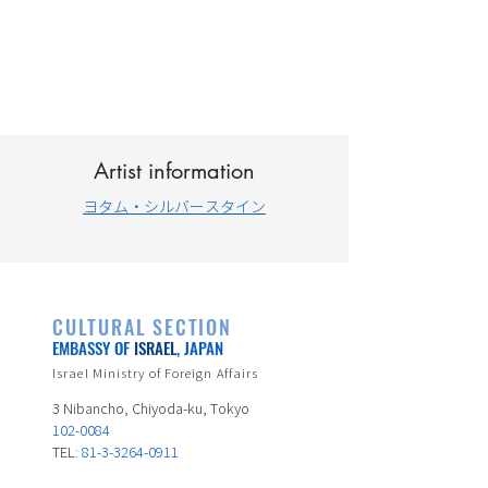
Artist information
ヨタム・シルバースタイン
CULTURAL SECTION
EMBASSY OF
ISRAEL
, JAPAN
Israel Ministry of Foreign Affairs
3 Nibancho, Chiyoda-ku, Tokyo
102-0084
TEL:
81-3-3264-0911