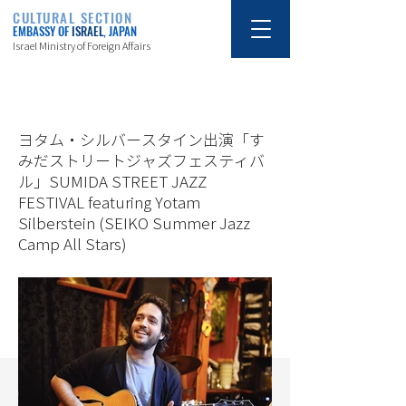
CULTURAL SECTION
EMBASSY OF
ISRAEL
, JAPAN
Israel Ministry of Foreign Affairs
8/15/19
ヨタム・シルバースタイン出演「す
みだストリートジャズフェスティバ
ル」SUMIDA STREET JAZZ
FESTIVAL featuring Yotam
Silberstein (SEIKO Summer Jazz
Camp All Stars)