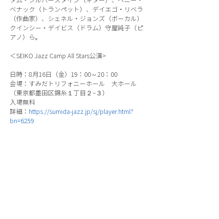
タム・シルバースタイン（ギター）、ベニー・
べナック（トランペット）、デイエゴ・リベラ
（作曲家）、シェネル・ジョンズ（ボーカル）
クインシー・デイビス（ドラム）守屋純子（ピ
アノ）ら。
＜SEIKO Jazz Camp All Stars公演>
日時：8月16日（金）19：00～20：00
会場：すみだトリフォニーホール 大ホール
（東京都墨田区錦糸１丁目２−３）
入場無料
詳細：
https://sumida-jazz.jp/sj/player.html?
bn=6259