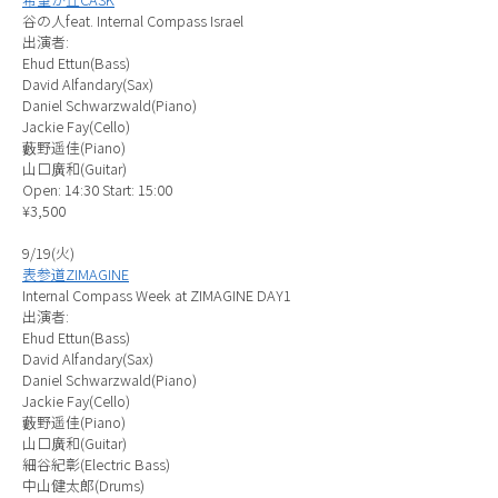
希望が丘CASK
谷の人feat. Internal Compass Israel
出演者:
Ehud Ettun(Bass)
David Alfandary(Sax)
Daniel Schwarzwald(Piano)
Jackie Fay(Cello)
藪野遥佳(Piano)
山口廣和(Guitar)
Open: 14:30 Start: 15:00
¥3,500
9/19(火)
表参道ZIMAGINE
Internal Compass Week at ZIMAGINE DAY1
出演者:
Ehud Ettun(Bass)
David Alfandary(Sax)
Daniel Schwarzwald(Piano)
Jackie Fay(Cello)
藪野遥佳(Piano)
山口廣和(Guitar)
細谷紀彰(Electric Bass)
中山健太郎(Drums)