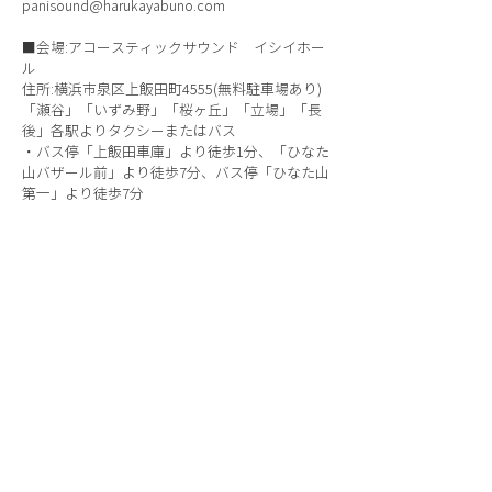
panisound@harukayabuno.com
■会場:アコースティックサウンド イシイホー
ル
住所:横浜市泉区上飯田町4555(無料駐車場あり)
「瀬谷」「いずみ野」「桜ヶ丘」「立場」「長
後」各駅よりタクシーまたはバス
・バス停「上飯田車庫」より徒歩1分、「ひなた
山バザール前」より徒歩7分、バス停「ひなた山
第一」より徒歩7分