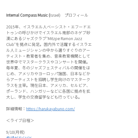
Internal Compass Music (
Israel) プロフィール
2015年、イスラエル人ベーシスト・エフードエ
トゥンの呼びかけでイスラエル南部のネゲブ砂
漠にあるジャズクラブ”Mitzpe Ramon Jazz
Club”を拠点に発足。国内外で活躍するイスラエ
ル人ミュージシャンの中から選りすぐりのアー
ティスト・教育者を集め、音楽教育機関として
世界中でマスタークラスやコンサートを開催。
毎年夏、冬のジャズフェスティバルの開催をは
じめ、アメリカやヨーロッパ諸国、日本などか
らアーティストを招聘し学生向けのマスターク
ラスを主宰。現在日本、アメリカ、セルビア、
ポーランド、ハンガリーなどに各国に拠点を拡
大し、学生の交換留学なども行っている。
詳細情報：
https://harukayabuno.com/
＜ライブ日程＞
9/18(月祝)