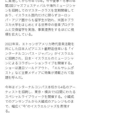
に実現してから今年で8年。今や夏季・冬季の年
間2回ジャズフェスティバルや海外ミュージシャ
ンを招聘してのマスタークラスを定期開催して
おり、イスラエル国内だけに限らずヨーロッ
パ・アジア圏からも留学生が訪れ、米国ネブラ
スカ大学をはじめとする世界中の音楽プログラ
ムと交換留学を実施、事業提携をするほどに規
模を拡大している。
2022年末、エトゥンがアメリカ時代音楽活動を
共にした日本人ピアニスト藪野遥佳率いる「イ
ンターナルコンパス・ジャパン」がイスラエル
に招聘され、日本・イスラエルのミュージシャ
ンによるコラボレーションライブを開催する。
ショーは連日ソールドアウト、「エルサレムポ
スト」など主要メディアに特集が掲載されて話
題を呼んだ。
今年はインターナルコンパス本校から4名のアー
ティストを招聘し、東京・横浜で5日間にわたる
スペシャルライブウィークを開催する。小編成
でのアンサンブルから大編成のアレンジものま
で、幅広く”今”のイスラエルジャズを表現す
る。