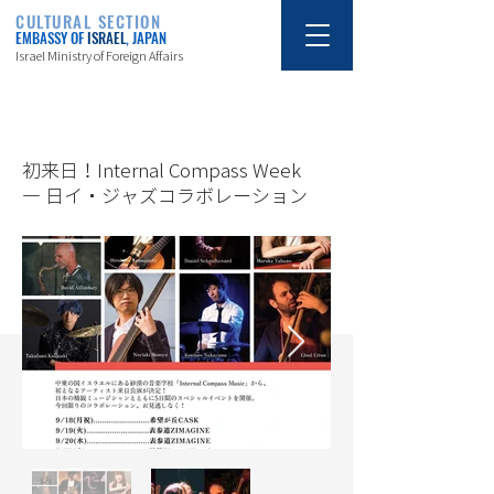
CULTURAL SECTION
EMBASSY OF
ISRAEL
, JAPAN
Israel Ministry of Foreign Affairs
9/18/23
初来日！Internal Compass Week
― 日イ・ジャズコラボレーション