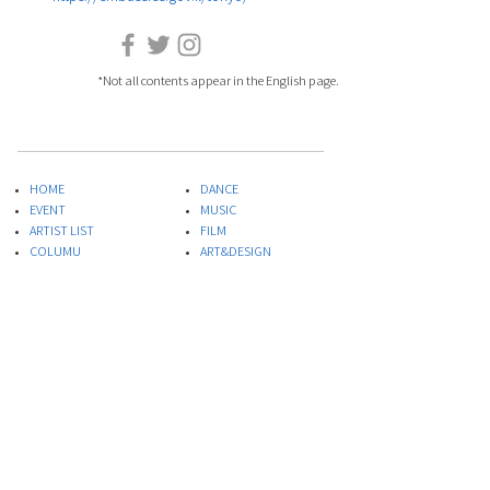
*Not all contents appear in the English page.
HOME
DANCE
EVENT
MUSIC
ARTIST LIST
FILM
COLUMU
ART&DESIGN
PLAYLIST
LITERATURE
SPECIAL PROJECT
THEATER
ABOUT US
FOOD
INQUIRIES
​SCIENCE
PRIVACY POLICY
Site Terms of Service
* This site quotes the Israeli Embassy e-mail
newsletter.