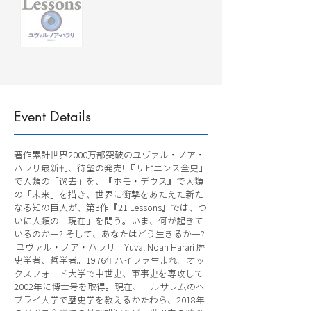
Event Details
著作累計世界2000万部突破のユヴァル・ノア・
ハラリ最新刊、待望の発売! 『サピエンス全史』
で人類の「過去」を、『ホモ・デウス』で人類
の「未来」を描き、世界に衝撃をあたえた新た
なる知の巨人が、第3作『21 Lessons』では、つ
いに人類の「現在」を問う。いま、何が起きて
いるのか―? そして、あなたはどう生きるか―?
ユヴァル・ノア・ハラリ Yuval Noah Harari 歴
史学者、哲学者。1976年ハイファ生まれ。オッ
クスフォード大学で中世史、軍事史を専攻して
2002年に博士号を取得。現在、エルサレムのヘ
ブライ大学で歴史学を教えるかたわら、2018年