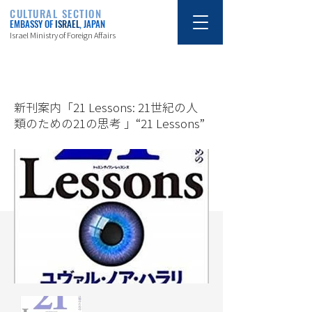
CULTURAL SECTION
EMBASSY OF
ISRAEL
, JAPAN
Israel Ministry of Foreign Affairs
1/21/20
新刊案内「21 Lessons: 21世紀の人
類のための21の思考 」“21 Lessons”