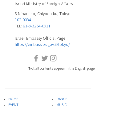
Israel Ministry of Foreign Affairs
3 Nibancho, Chiyoda-ku, Tokyo
102-0084
TEL:
81-3-3264-0911
Israeli Embassy Official Page
https://embassies.gov.il/tokyo/
*Not all contents appear in the English page.
HOME
DANCE
EVENT
MUSIC
ARTIST LIST
FILM
COLUMU
ART&DESIGN
PLAYLIST
LITERATURE
SPECIAL PROJECT
THEATER
ABOUT US
FOOD