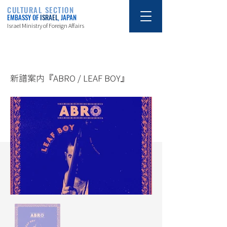
CULTURAL SECTION
EMBASSY OF
ISRAEL
, JAPAN
Israel Ministry of Foreign Affairs
11/12/19
新譜案内『ABRO / LEAF BOY』