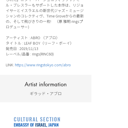
ル・ブレスラーもサポートした本作は、リジョ
イサーとイスラエルの新世代ジャズ・ミュージ
シャンのコレクティヴ、Time Groveからの最新
の、そして飛びきりの一枚! （原 雅明 ringsプ
ロデューサー)
アーティスト : ABRO （アブロ）
タイ トル : LEAF BOY（リーフ・ボーイ）
発売日 : 2019/11/13
レーベル/品番 : rings(RINC60)
LINK:
https://www.ringstokyo.com/abro
Artist information
ギラッド・アブロ
CULTURAL SECTION
EMBASSY OF
ISRAEL
, JAPAN