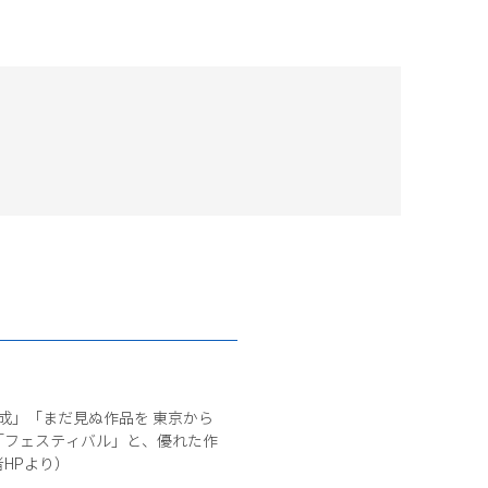
成」「まだ見ぬ作品を 東京から
「フェスティバル」と、優れた作
HPより）