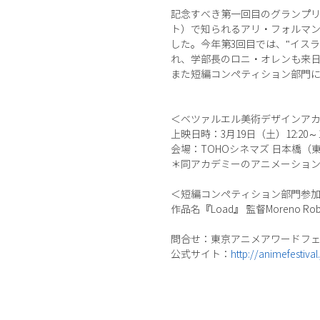
記念すべき第一回目のグランプ
ト）で知られるアリ・フォルマ
した。今年第3回目では、"イス
れ、学部長のロニ・オレンも来
また短編コンペティション部門
＜ベツァルエル美術デザインア
上映日時：3月19日（土）12:20～13
会場：TOHOシネマズ 日本橋（東
＊同アカデミーのアニメーショ
＜短編コンペティション部門参
作品名『Load』 監督Moreno Rob
問合せ：東京アニメアワードフェ
公式サイト：
http://animefestival.