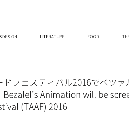
X
&DESIGN
LITERATURE
FOOD
TH
ドフェスティバル2016でベツ
l’s Animation will be scree
tival (TAAF) 2016