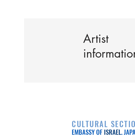
Artist
informatio
CULTURAL SECTI
EMBASSY OF
ISRAEL
, JAP