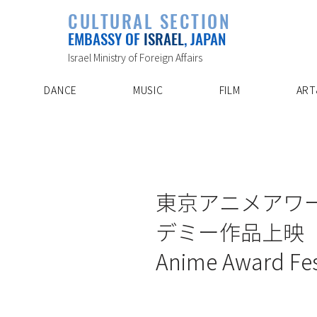
PLAYLIST
CULTURAL SECTION
SPECIAL PROJECT
EVENTS
EMBASSY OF
ISRAEL
, JAPAN
ABOUT US
ARTIST INDE
CONTACT
DISCOVER
Israel Ministry of Foreign Affairs
DANCE
MUSIC
FILM
ART
3/18/16
東京アニメアワー
デミー作品上映 Bezale
Anime Award Fes