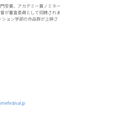
部門受賞、アカデミー賞ノミネー
監督が審査委員として招聘されま
ーション学部の作品群が上映さ
mefestival.jp