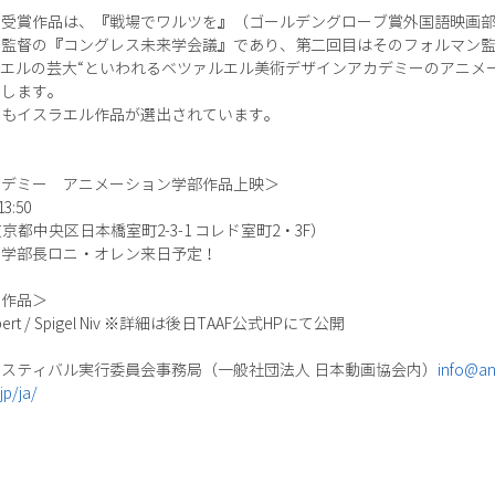
リ受賞作品は、『戦場でワルツを』（ゴールデングローブ賞外国語映画
ン監督の『コングレス未来学会議』であり、第二回目はそのフォルマン
ラエルの芸大“といわれるベツァルエル美術デザインアカデミーのアニメ
日します。
にもイスラエル作品が選出されています。
カデミー アニメーション学部作品上映＞
:50
京都中央区日本橋室町2-3-1 コレド室町2・3F）
ン学部長ロニ・オレン来日予定！
加作品＞
ert / Spigel Niv ※詳細は後日TAAF公式HPにて公開
スティバル実行委員会事務局（一般社団法人 日本動画協会内）
info@ani
jp/ja/