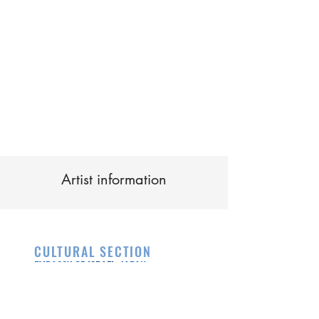
Artist information
CULTURAL SECTION
EMBASSY OF
ISRAEL
, JAPAN
Israel Ministry of Foreign Affairs
3 Nibancho, Chiyoda-ku, Tokyo