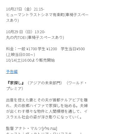
10月27日（金）21:15-
ヒューマントラストシネマ有楽町(車椅子スペー
スあり)
10月29 日（日）13:20-
丸の内TOEI (車椅子スペースあり)
料金：一般 ¥1700 学生 ¥1200 学生当日¥500
(上映当日0:00～)
10/14(土)16:00より販売開始
予告編
『家探し』
（アジアの未来部門）（ワールド・
プレミア）
出産を控えた妻とその夫が首都テルアビブを離
れ、夫の故郷ハイファで家探しを始める。夫婦
が出くわす様々な物件と人間模様を通して、イ
スラエル社会の姿が浮き彫りになっていく。
監督 アナト・マルツ[ענת מלץ]