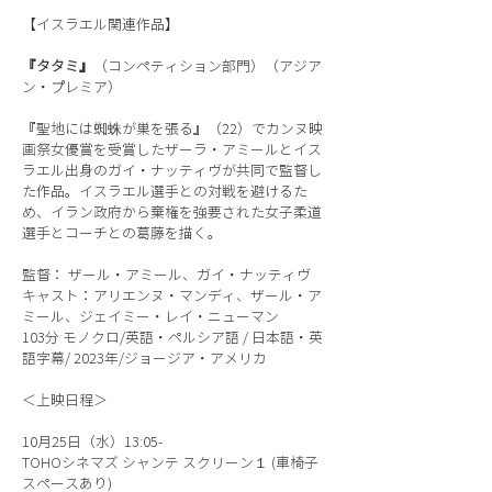
【イスラエル関連作品】
『タタミ』
（コンペティション部門）（アジア
ン・プレミア）
『聖地には蜘蛛が巣を張る』（22）でカンヌ映
画祭女優賞を受賞したザーラ・アミールとイス
ラエル出身のガイ・ナッティヴが共同で監督し
た作品。イスラエル選手との対戦を避けるた
め、イラン政府から棄権を強要された女子柔道
選手とコーチとの葛藤を描く。
監督： ザール・アミール、ガイ・ナッティヴ
キャスト：アリエンヌ・マンディ、ザール・ア
ミール、ジェイミー・レイ・ニューマン
103分 モノクロ/英語・ペルシア語 / 日本語・英
語字幕/ 2023年/ジョージア・アメリカ
＜上映日程＞
10月25日（水）13:05-
TOHOシネマズ シャンテ スクリーン１ (車椅子
スペースあり)