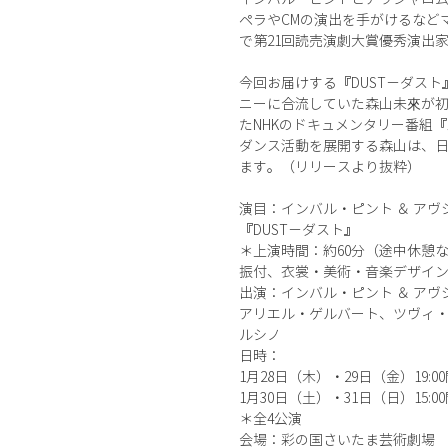
ペラやCMの演出を手がけるなど
で第21回読売演劇大賞優秀演出
今回お届けする『DUST－ダスト
ニーに合流していた森山未來が
たNHKのドキュメンタリー番組
ダンス活動を展開する森山は、
ます。（リリースより抜粋）
演目：インバル・ピント ＆ アヴ
『DUST－ダスト』
＊上演時間：約60分（途中休憩
振付、衣裳・美術・音楽デザイン
出演：インバル・ピント ＆ アヴ
アリエル・ゲルバート、ツヴィ
ルシノ
日時：
1月28日（木）・29日（金）19:0
1月30日（土）・31日（日）15:0
＊全4公演
会場：彩の国さいたま芸術劇場