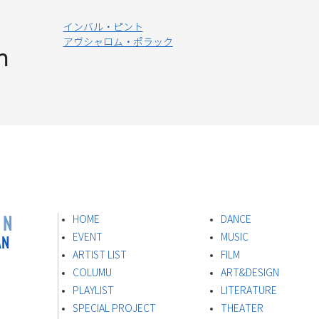
インバル・ピント
アヴシャロム・ポラック
n
ON
HOME
DANCE
AN
EVENT
MUSIC
ARTIST LIST
FILM
s
COLUMU
ART&DESIGN
PLAYLIST
LITERATURE
SPECIAL PROJECT
THEATER