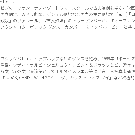
ollak
ルアビブのニッサン・ナティヴ・ドラマ・スクールで古典演劇を学ぶ。映
マ国立劇場、カメリ劇場、ゲシェル劇場など国内の主要劇場で活躍（『
守銭奴』のヴァレール、『三人姉妹』のトゥーゼンバッハ、『オーファ
ト＆アヴシャロム・ポラック ダンス・カンパニーをインバル・ピントと共
。
ラシックバレエ、ヒップホップなどのダンスを始め、1999年『ボーイ
く活躍。シディ・ラルビ・シェルカウイ、ピント＆ポラックなど、近年
0月から文化庁の文化交流使として１年間イスラエル等に滞在。大植真太郎
DAS, CHRIST WITH SOY ユダ、キリスト ウィズ ソイ』など積