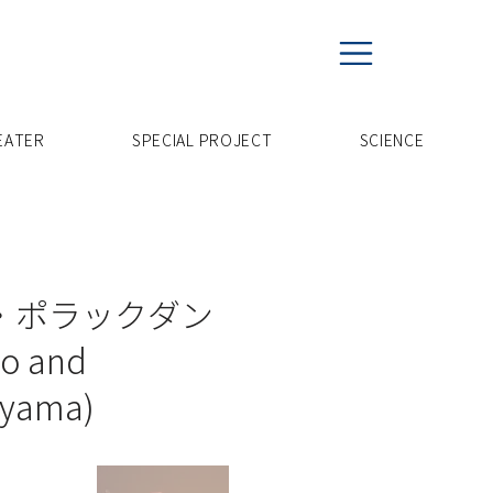
EATER
SPECIAL PROJECT
​SCIENCE
・ポラックダン
o and
iyama)