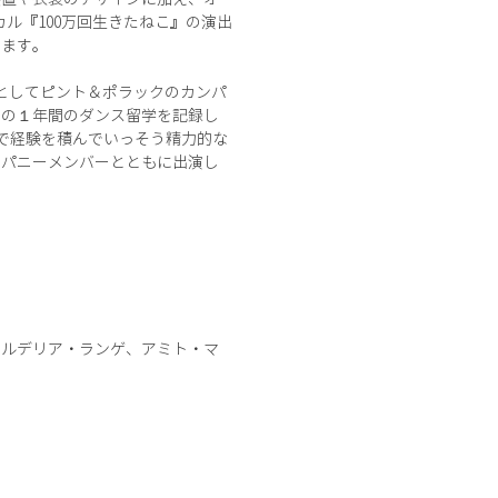
ル『100万回生きたねこ』の演出
います。
」としてピント＆ポラックのカンパ
での１年間のダンス留学を記録し
ルで経験を積んでいっそう精力的な
ンパニーメンバーとともに出演し
コルデリア・ランゲ、アミト・マ