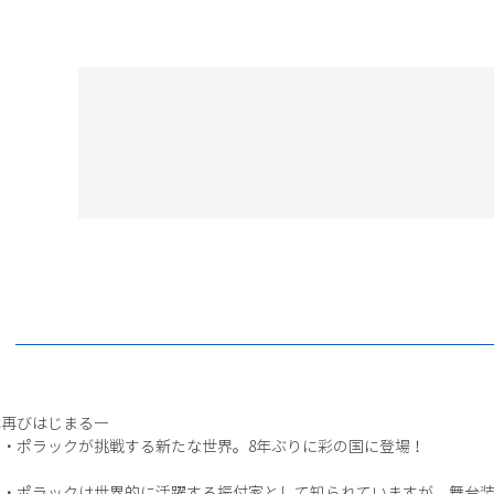
は再びはじまる―
・ポラックが挑戦する新たな世界。8年ぶりに彩の国に登場！
ム・ポラックは世界的に活躍する振付家として知られていますが、舞台