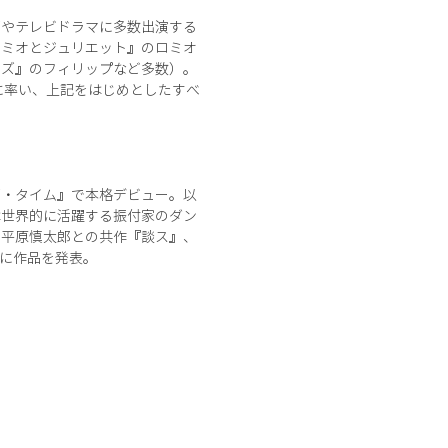
画やテレビドラマに多数出演する
ロミオとジュリエット』のロミオ
ンズ』のフィリップなど多数）。
に率い、上記をはじめとしたすべ
ズ・タイム』で本格デビュー。以
は世界的に活躍する振付家のダン
や平原慎太郎との共作『談ス』、
極的に作品を発表。