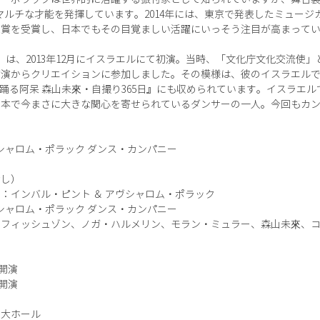
マルチな才能を発揮しています。2014年には、東京で発表したミュージカ
家賞を受賞し、日本でもその目覚ましい活躍にいっそう注目が高まって
』は、2013年12月にイスラエルにて初演。当時、「文化庁文化交流使
初演からクリエイションに参加しました。その模様は、彼のイスラエル
『踊る阿呆 森山未來・自撮り365日』にも収められています。イスラエ
日本で今まさに大きな関心を寄せられているダンサーの一人。今回もカ
シャロム・ポラック ダンス・カンパニー
なし）
：インバル・ピント ＆ アヴシャロム・ポラック
シャロム・ポラック ダンス・カンパニー
・フィッシュゾン、ノガ・ハルメリン、モラン・ミュラー、森山未來、
0開演
0開演
 大ホール