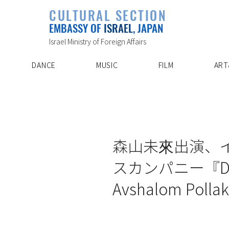
PLAYLIST
CULTURAL SECTION
SPECIAL PROJECT
EVENTS
EMBASSY OF
ISRAEL
, JAPAN
ABOUT US
ARTIST INDE
CONTACT
DISCOVER
Israel Ministry of Foreign Affairs
DANCE
MUSIC
FILM
ART
1/25/16
森山未來出演、
スカンパニー『DUST
Avshalom Pollak