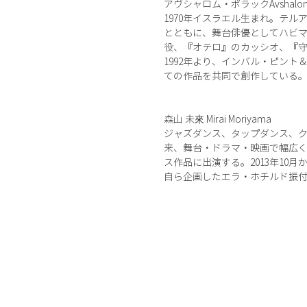
アヴシャロム・ポラックAvshalom P
1970年イスラエル生まれ。テ
とともに、舞台俳優としてハビ
役、『オテロ』のカッシオ、『
1992年より、インバル・ピン
ての作品を共同で創作している
森山 未來 Mirai Moriyama
ジャズダンス、タップダンス、ク
来、舞台・ドラマ・映画で幅広
ス作品に出演する。2013年1
自ら企画したエラ・ホチルド振付『JU