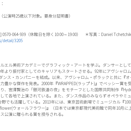
）：
00円 （公演時25歳以下対象。要身分証明書）
0-064-939（休館日を除く10:00～19:00） ＊写真：Daniel Tchetchi
s/detail/3205
ツァルエル美術アカデミーでグラフィック・アートを学ぶ。ダンサーとし
0年より振付家としてのキャリアもスタートさせる。92年にアヴシャロ
ク ダンス・カンパニーを結成。以来、アヴシャロム・ポラックと共に『オ
豊かな傑作を発表。2000年『WRAPPED(ラップト)』でベッシー賞を
り、宮澤賢治の「銀河鉄道の夜」をモチーフとした国際共同制作『Hydr
として各地で上演されている。また、ダンス作品のみならずオペラやミ
野でも活躍している。2013年には、東京芸術劇場でミュージカル『100
lflower(ウォールフラワー)』（日本では東京都現代美術館で同年10
ダンス公演に贈られる賞を授与される。