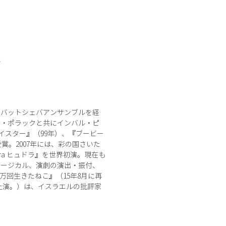
k
てバットシェバアンサンブルを経
ム・ポラックと共にインバル・ピ
イスター』（99年）、『ブービー
受賞。2007年には、彩の国さいた
a ヒュドラ』を世界初演。現在も
ュージカル、演劇の演出・振付、
万回生きたねこ』（15年8月に再
月に上演。）は、イスラエルの批評家