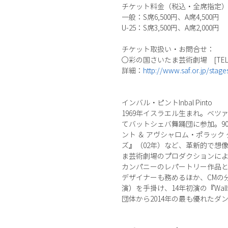
チケット料金（税込・全席指定
一般：S席6,500円、A席4,500円
U-25：S席3,500円、A席2,0
チケット取扱い・お問合せ：
○彩の国さいたま芸術劇場 [TEL] 057
詳細：
http://www.saf.or.jp/stage
インバル・ピントInbal Pinto
1969年イスラエル生まれ。ベ
てバットシェバ舞踊団に参加。9
ント ＆ アヴシャロム・ポラッ
ズ』（02年）など、革新的で想像力
ま芸術劇場のプロダクションによ
カンパニーのレパートリー作品
デザイナーも務めるほか、CMの分
演）を手掛け、14年初演の『Wal
団体から2014年の最も優れた