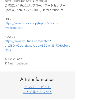
協力：彩の国さいたま芸術劇場
会場協力：株式会社ワコールアートセンター
Special Thanks：ZAZ10TS, Herzlia Museum
LINK
https://www.spiral.co.jp/topics/art-and-
event/outside
PLAYLIST
https://www.youtube.com/watch?
v=t2BOIw2bUfg&list=UUdwB8Dw_J8rFXHbLfovs
QsQ
© Lielle Sand
© Noam Levinger
Artist information
インバル・ピント
エトガル・ケレット