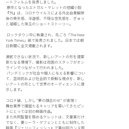
ートフィルムを発表しました。
原作となったエトガル・ケレットの短編小説
『外』は、コロナウイルスによる外出自粛解除
後の喪失感、浮遊感、不穏な空気感を、ぎゅっ
と凝縮した珠玉のショートストーリー。
ロックダウン中に執筆され、先ごろ「The New
York Times」紙で発表されました。日本では朝
日新聞に全文掲載されます。
渡航できない状況で、新しいアートの形を提案
新たなる環境下、撮影は両国のスタッフがオン
ラインでつながって行われました。
パンデミックが社会や個人に与える影響につい
て、芸術的および社会的で新鮮な視点を、新し
いアートの形として世界のオーディエンスに提
示します。
コロナ禍、しかし ”夢の顔合わせ“ が実現！
舞台業界で確固たるキャリアを築いてきたピン
トにとっては初の映画作品。
また共同監督を務めるケレットは、文筆業だけ
でなく、妻シーラ・ゲフェンとともに制作した
映画『ジェリーフィッシュ』で第60回カンヌ国