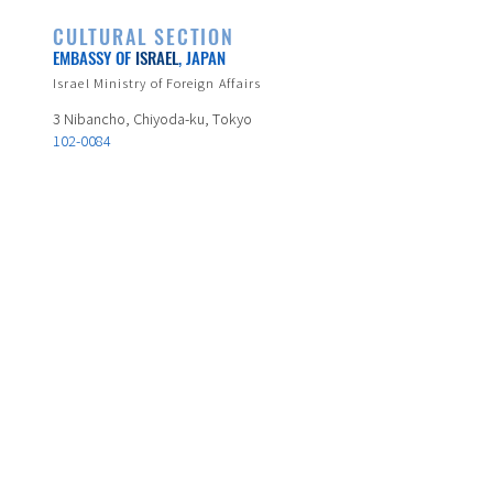
CULTURAL SECTION
EMBASSY OF
ISRAEL
, JAPAN
Israel Ministry of Foreign Affairs
3 Nibancho, Chiyoda-ku, Tokyo
102-0084
TEL:
81-3-3264-0911
Israeli Embassy Official Page
https://embassies.gov.il/tokyo/
*Not all contents appear in the English page.
HOME
DANCE
EVENT
MUSIC
ARTIST LIST
FILM
COLUMU
ART&DESIGN