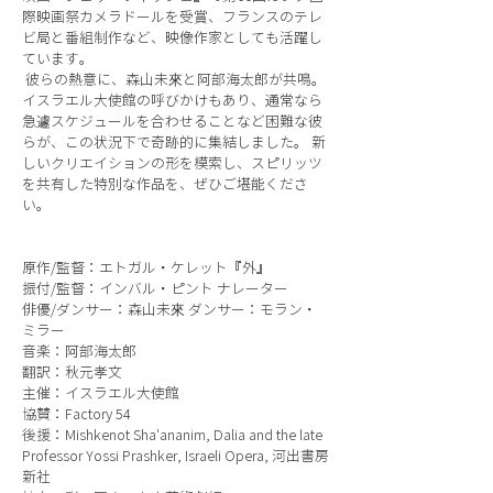
際映画祭カメラドールを受賞、フランスのテレ
ビ局と番組制作など、映像作家としても活躍し
ています。
彼らの熱意に、森山未來と阿部海太郎が共鳴。
イスラエル大使館の呼びかけもあり、通常なら
急遽スケジュールを合わせることなど困難な彼
らが、この状況下で奇跡的に集結しました。 新
しいクリエイションの形を模索し、スピリッツ
を共有した特別な作品を、ぜひご堪能くださ
い。
原作/監督：エトガル・ケレット『外』
振付/監督：インバル・ピント ナレーター
俳優/ダンサー：森山未來 ダンサー：モラン・
ミラー
音楽：阿部海太郎
翻訳：秋元孝文
主催：イスラエル大使館
協賛：Factory 54
後援：Mishkenot Sha'ananim, Dalia and the late
Professor Yossi Prashker, Israeli Opera, 河出書房
新社