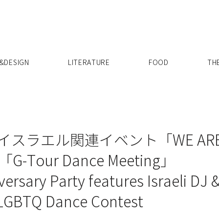
X
&DESIGN
LITERATURE
FOOD
TH
Oでイスラエル関連イベント「WE ARE 
G-Tour Dance Meeting」
ersary Party features Israeli DJ 
 LGBTQ Dance Contest