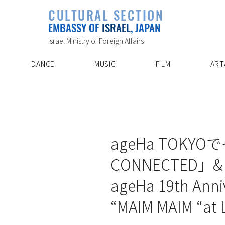
PLAYLIST
CULTURAL SECTION
SPECIAL PROJECT
EVENTS
EMBASSY OF
ISRAEL
, JAPAN
ABOUT US
ARTIST INDE
CONTACT
DISCOVER
Israel Ministry of Foreign Affairs
DANCE
MUSIC
FILM
ART
11/27/21
ageHa TOKY
CONNECTED」&「
ageHa 19th Anniv
“MAIM MAIM “at