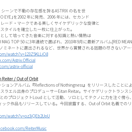
、シーンで不動の存在感を誇るASTRIX の名を世
 EYE｣を2002 年に発売、2006 年には、セカンド
し、トレード・マークである美しくサイケデリックな旋律と
るスタイルを確立した一枚に仕上がった。
アとして培ってきた音楽に対する知識と熱い情熱は
G TOP 50 に3年連続で選ばれ、2010年9月に最新アルバム[RED MEANS
s」５年連続ノミネートに選出されるなど、世界から賞賛される話題の尽きない
com/watch?v=123Z5KLLiO8
com/Astrix.Official
om/astrix-official
r / Out of Orbit
コラボレーションアルバム『Reflections of Nothingness』をリリース
ラエル出身のプロデューサーEitan Reitar。サイケデリックトラン
dano とのプロジェクトLoud として活動、ソロとしてテクノに力を注ぐ
ック作品もリリースしている。今回披露する、Out of Orbit 名義で
.com/watch?v=oz3jQEb2UpU
acebook.com/ReiterMusic