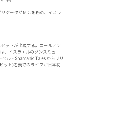
・ロロブリジータがＭＣを務め、イスラ
ャルセットが出現する。コールアン
のは、イスラエルのダンスミュー
Shamanic Tales からリリ
・オービット)名義でのライブが日本初