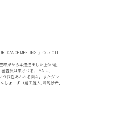
NCE MEETING-」ついに11
審査結果から本選進出した上位5組
審査員は東ちづる、IMALU、
という個性あふれる面々。またダン
しょーず（鎗田雄大, 峰尾紗希,