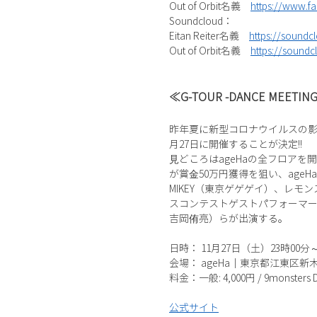
Out of Orbit名義
https://www.f
Soundcloud：
Eitan Reiter名義
https://soundc
Out of Orbit名義
https://soundc
≪G-TOUR -DANCE MEETIN
昨年夏に新型コロナウイルスの影響で開
月27日に開催することが決定!!
⾒どころはageHaの全フロア
が賞⾦50万円獲得を狙い、age
MIKEY（東京ゲゲゲイ）、レ
スコンテストゲストパフォーマー
吉岡侑亮）らが出演する。
日時： 11月27日（土）23時00分
会場： ageHa｜東京都江東区新木場
料金：一般: 4,000円 / 9monsters Di
公式サイト