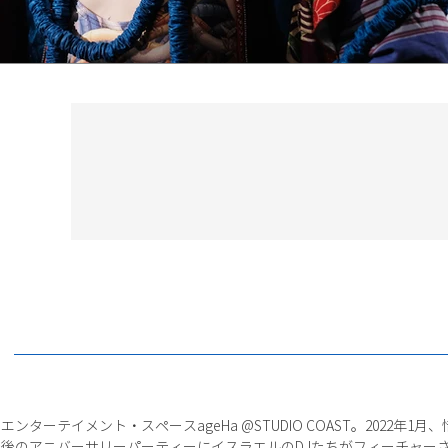
ターテイメント・スペースageHa @STUDIO COAST。2022年
後のアニバーサリーパーティーにイスラエルのDJたちがフィーチャー