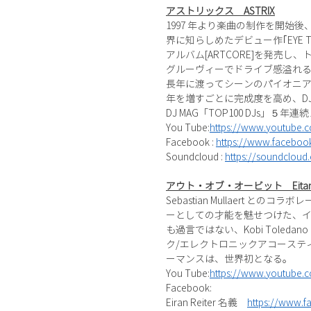
アストリックス ASTRIX
1997 年より楽曲の制作を開始後
界に知らしめたデビュー作｢EYE TO
アルバム[ARTCORE]を発売
グルーヴィーでドライブ感溢れ
長年に渡ってシーンのパイオニ
年を増すごとに完成度を高め、DJ MA
DJ MAG「TOP100 DJ
You Tube:
https://www.youtube.
Facebook :
https://www.facebook.
Soundcloud :
https://soundcloud.c
アウト・オブ・オービット Eitan Reite
Sebastian Mullaert との
ーとしての才能を魅せつけた、イス
も過言ではない、Kobi Tole
ク/エレクトロニックアコースティ
ーマンスは、世界初となる。
You Tube:
https://www.youtube
Facebook:
Eiran Reiter 名義
https://www.f