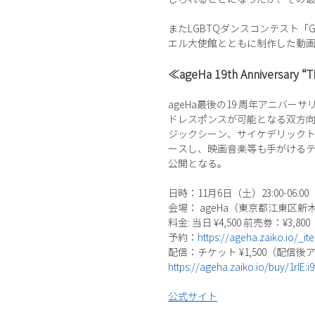
またLGBTQダンスコンテスト「G-
エル大使館とともに制作した動
≪ageHa 19th Anniversary 
ageHa最後の19 周年アニ
ドレスポンスが可能となる双方向
ジックシーン、サイケデリックトランス
ースし、映画音楽等も手がけるテクノア
公開となる。
日時：11月6日（土）23:00-06:00
会場： ageHa（東京都江東区新木場
料金: 当日 ¥4,500 前売券：¥3,800
予約：
https://ageha.zaiko.io/_i
配信：チケット ¥1,500（配信
https://ageha.zaiko.io/buy/1rlE:i9
公式サイト