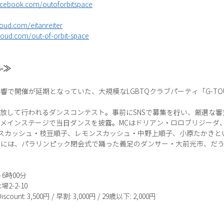
acebook.com/outoforbitspace
loud.com/eitanreiter
loud.com/out-of-orbit-space
G-≫
催が延期となっていた、大規模なLGBTQクラブパーティ「G-TOUR -DA
を開放して行われるダンスコンテスト。事前にSNSで募集を⾏い、厳選な
Haメインステージで当⽇ダンスを披露。MCはドリアン・ロロブリジーダ、
モンスカッシュ・枝豆順子、レモンスカッシュ・中野上順子、小原たかき
には、パラリンピック閉会式で踊った義足のダンサー・大前光市、だうん
～6時00分
2-2-10
scount: 3,500円 / 早割: 3,000円 / 29歳以下: 2,000円