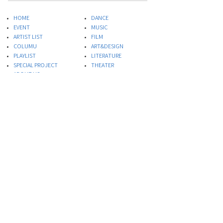
HOME
DANCE
EVENT
MUSIC
ARTIST LIST
FILM
COLUMU
ART&DESIGN
PLAYLIST
LITERATURE
SPECIAL PROJECT
THEATER
ABOUT US
FOOD
INQUIRIES
​SCIENCE
PRIVACY POLICY
Site Terms of Service
* This site quotes the Israeli Embassy e-mail
newsletter.
© 2020 Embassy of Israel, Ministry of Foreign Affairs, ISRAEL