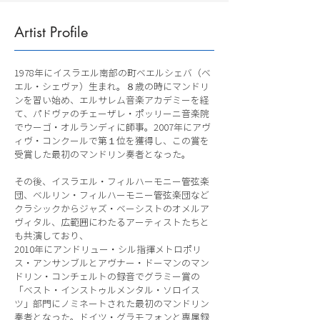
Artist Profile
1978年にイスラエル南部の町ベエルシェバ（ベ
エル・シェヴァ）生まれ。８歳の時にマンドリ
ンを習い始め、エルサレム音楽アカデミーを経
て、パドヴァのチェーザレ・ポッリーニ音楽院
でウーゴ・オルランディに師事。2007年にアヴ
ィヴ・コンクールで第１位を獲得し、この賞を
受賞した最初のマンドリン奏者となった。
その後、イスラエル・フィルハーモニー管弦楽
団、ベルリン・フィルハーモニー管弦楽団など
クラシックからジャズ・ベーシストのオメルア
ヴィタル、広範囲にわたるアーティストたちと
も共演しており、
2010年にアンドリュー・シル指揮メトロポリ
ス・アンサンブルとアヴナー・ドーマンのマン
ドリン・コンチェルトの録音でグラミー賞の
「ベスト・インストゥルメンタル・ソロイス
ツ」部門にノミネートされた最初のマンドリン
奏者となった。ドイツ・グラモフォンと専属録