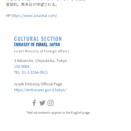
音契約。再来日が待望される。
HP:
https://www.aviavital.com/
CULTURAL SECTION
EMBASSY OF
ISRAEL
, JAPAN
Israel Ministry of Foreign Affairs
3 Nibancho, Chiyoda-ku, Tokyo
102-0084
TEL:
81-3-3264-0911
Israeli Embassy Official Page
https://embassies.gov.il/tokyo/
*Not all contents appear in the English page.