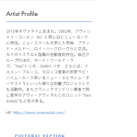
Artist Profile
1971年ギヴァタイム生まれ。1992年、アヴィシ
ャイ・コーエン（b）と同じ日にニューヨーク
に移住。ニュースクール大学に入学後、ブラッ
ド・メルドー、ロイ・ハーグローヴらと交流。
ＮＹのイスラエル旋風の先駆者的存在。自己グ
ループのほか、サード・ワールド・ラ
ヴ、”Yes!”トリオ、OAMトリオ、さらには、イ
エメン・ブルース、モロッコ音楽の宗家ラビ・
ハイム・ルーク率いるニュー・エルサレム・オ
ーケストラといった様々な別働プロジェクトで
も活動中。またクラシックマンドリン奏者で同
じ苗字のアヴィ・アヴィタルとのユニット”Two
Avitals“も人気がある。
HP:
https://www.omeravital.com/
CULTURAL SECTION