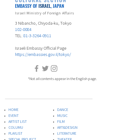
EMBASSY OF
ISRAEL
, JAPAN
Israel Ministry of Foreign Affairs
3 Nibancho, Chiyoda-ku, Tokyo
102-0084
TEL:
81-3-3264-0911
Israeli Embassy Official Page
https://embassies.gov.il/tokyo/
*Not all contents appear in the English page.
HOME
DANCE
EVENT
MUSIC
ARTIST LIST
FILM
COLUMU
ART&DESIGN
PLAYLIST
LITERATURE
SPECIAL PROJECT
THEATER