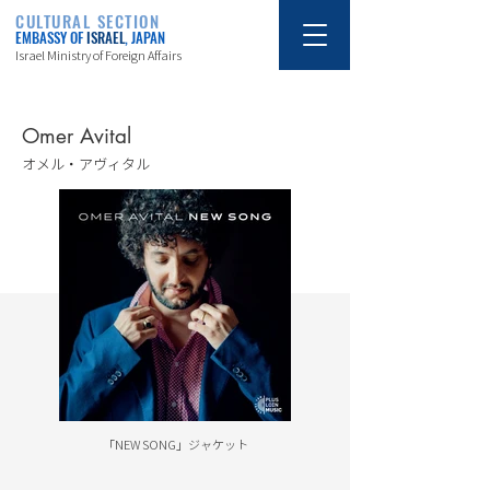
CULTURAL SECTION
EMBASSY OF
ISRAEL
, JAPAN
Israel Ministry of Foreign Affairs
Omer Avital
オメル・アヴィタル
「NEW SONG」ジャケット