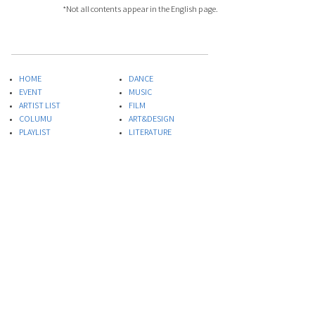
*Not all contents appear in the English page.
HOME
DANCE
EVENT
MUSIC
ARTIST LIST
FILM
COLUMU
ART&DESIGN
PLAYLIST
LITERATURE
SPECIAL PROJECT
THEATER
ABOUT US
FOOD
INQUIRIES
​SCIENCE
PRIVACY POLICY
Site Terms of Service
* This site quotes the Israeli Embassy e-mail
newsletter.
© 2020 Embassy of Israel, Ministry of Foreign Affairs, ISRAEL