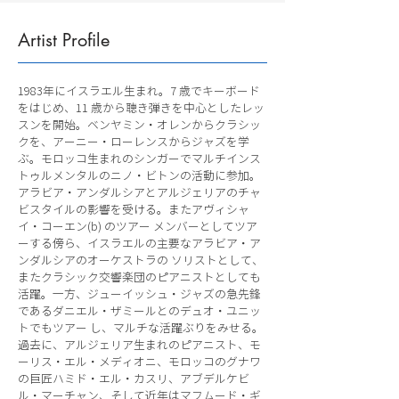
Artist Profile
1983年にイスラエル生まれ。7 歳でキーボード
をはじめ、11 歳から聴き弾きを中心としたレッ
スンを開始。ベンヤミン・オレンからクラシッ
クを、アーニー・ローレンスからジャズを学
ぶ。モロッコ生まれのシンガーでマルチインス
トゥルメンタルのニノ・ビトンの活動に参加。
アラビア・アンダルシアとアルジェリアのチャ
ビスタイルの影響を受ける。またアヴィシャ
イ・コーエン(b) のツアー メンバーとしてツア
ーする傍ら、イスラエルの主要なアラビア・ア
ンダルシアのオーケストラの ソリストとして、
またクラシック交響楽団のピアニストとしても
活躍。一方、ジューイッシュ・ジャズの急先鋒
であるダニエル・ザミールとのデュオ・ユニッ
トでもツアー し、マルチな活躍ぶりをみせる。
過去に、アルジェリア生まれのピアニスト、モ
ーリス・エル・メディオニ、モロッコのグナワ
の巨匠ハミド・エル・カスリ、アブデルケビ
ル・マーチャン、そして近年はマフムード・ギ