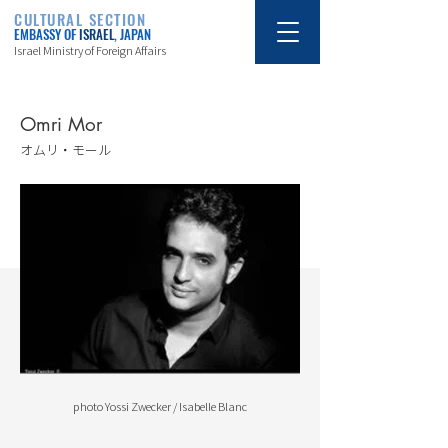
CULTURAL SECTION
EMBASSY OF
ISRAEL
, JAPAN
Israel Ministry of Foreign Affairs
Omri Mor
オムリ・モール
photo Yossi Zwecker / Isabelle Blanc