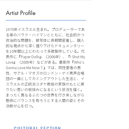
Artist Profile
1970年イスラエル生まれ。プロデューサーであ
る弟のバラク・ハイマンとともに、社会的かつ
政治的な問題を、被写体に長期間密着し、個人
的な視点から深く掘り下げたドキュメンタリー
を10年間以上にわたって多数製作している。代
表作に『Paper Dolls』（2006年）、『I Shot My
Love』（2009年）などがある。最新作『Who’s
Gonna Love Me Now？』では、同性愛者の男
性、サアル・マオズのロンドン・ゲイ男声合唱
団の一員としてカミングアウトした生活と、イ
スラエルの正統派ユダヤ教徒の家族のもとに戻
りたい思いの板挟みになるという状況を描く。
まったく異なるふたつの世界を行き来しながら
懸命にバランスを取ろうとする人間の姿とその
決断が心を打つ。
CULTURAL SECTION