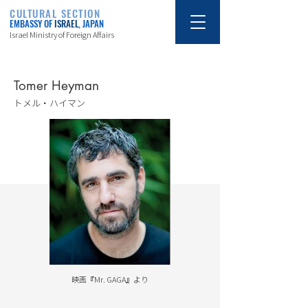
CULTURAL SECTION
EMBASSY OF
ISRAEL
, JAPAN
Israel Ministry of Foreign Affairs
Tomer Heyman
トメル・ハイマン
映画『Mr. GAGA』より