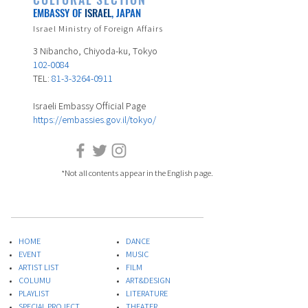
EMBASSY OF
ISRAEL
, JAPAN
Israel Ministry of Foreign Affairs
3 Nibancho, Chiyoda-ku, Tokyo
102-0084
TEL:
81-3-3264-0911
Israeli Embassy Official Page
https://embassies.gov.il/tokyo/
*Not all contents appear in the English page.
HOME
DANCE
EVENT
MUSIC
ARTIST LIST
FILM
COLUMU
ART&DESIGN
PLAYLIST
LITERATURE
SPECIAL PROJECT
THEATER