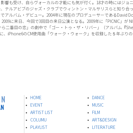
影響も受け、自らヴォーカルの才能にも気が付く。18才の時にはジョ
後、テルアビブのジャズ・クラブでウィントン・マルサリスらと知り合
でアルバム・デビュー。2004年に現在のプロデューサーであるDavid Do
009に来日、今回で3回目の来日公演となる。2009年に「PICNIC」が NIS
から二番目の恋」の劇中で「ゴー・トゥ・ザ・リバー」（アルバム『She w
月に、iPhone6のCM使用曲「ウォーク・ウォーク」を収録した５年ぶりの
ON
HOME
DANCE
AN
EVENT
MUSIC
ARTIST LIST
FILM
s
COLUMU
ART&DESIGN
PLAYLIST
LITERATURE