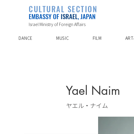
PLAYLIST
CULTURAL SECTION
SPECIAL PROJECT
EVENTS
EMBASSY OF
ISRAEL
, JAPAN
ABOUT US
ARTIST INDE
CONTACT
DISCOVER
Israel Ministry of Foreign Affairs
DANCE
MUSIC
FILM
ART
Yael Naim
ヤエル・ナイム