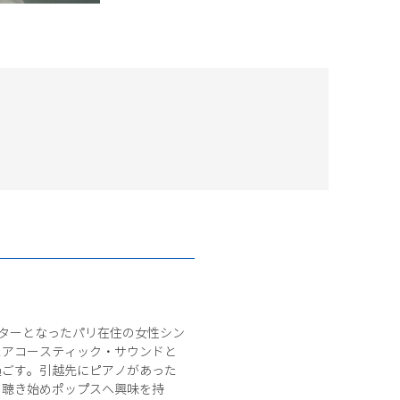
一躍スターとなったパリ在住の女性シン
たアコースティック・サウンドと
過ごす。引越先にピアノがあった
を聴き始めポップスへ興味を持