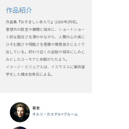
作品紹介
作品集『おぞましいあたり』(1989年)所収。
意想外の設定や展開と結末に、ショートショー
ト的な面白さを漂わせながら、人間の心の奥に
ひそむ脆さや残酷さを感傷や情感抜きにえぐり
出している。終わり近くの会話や結末にしみじ
みとしたユーモアと余韻がただよう。
イメージ・ビジュアルは、イスラエルに美術留
学をした橋本悠希氏による。
著者
オルリ・カステル=ブルーム