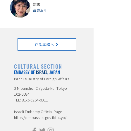
翻訳
母袋夏生
作品本編へ
CULTURAL SECTION
EMBASSY OF
ISRAEL
, JAPAN
Israel Ministry of Foreign Affairs
3 Nibancho, Chiyoda-ku, Tokyo
102-0084
TEL:
81-3-3264-0911
Israeli Embassy Official Page
https://embassies.gov.il/tokyo/