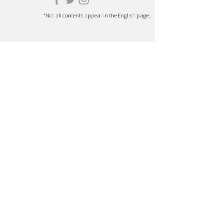
*Not all contents appear in the English page.
HOME
DANCE
EVENT
MUSIC
ARTIST LIST
FILM
COLUMU
ART&DESIGN
PLAYLIST
LITERATURE
SPECIAL PROJECT
THEATER
ABOUT US
FOOD
INQUIRIES
​SCIENCE
PRIVACY POLICY
Site Terms of Service
* This site quotes the Israeli Embassy e-mail
newsletter.