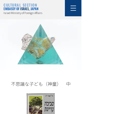
CULTURAL SECTION
EMBASSY OF
ISRAEL
, JAPAN
Israel Ministry of Foreign Affairs
不思議な子ども（神童） 中