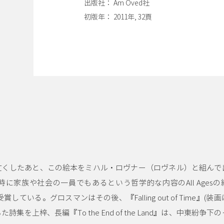
出版社： Am Oved社
初版年： 2011年, 32頁
亡くしたあと、この絵本をミハル・ロヴナー（ロヴネル）と組んで
に家族や社会の一員でもあるという哲学的な内容のAll Agesの
している。グロスマンはその後、『Falling out of Time』(装
を上梓、長編『To the End of the Land』は、中東紛争下