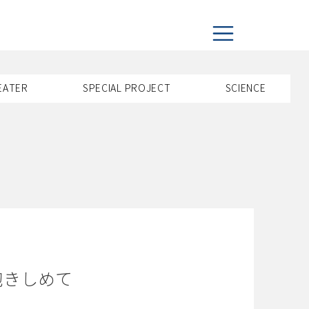
EATER
SPECIAL PROJECT
​SCIENCE
抱きしめて