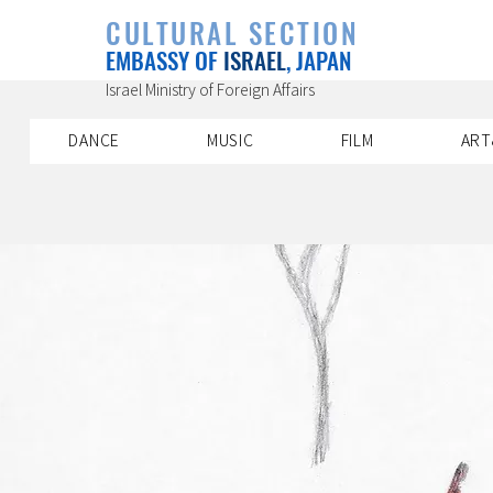
PLAYLIST
CULTURAL SECTION
SPECIAL PROJECT
EVENTS
EMBASSY OF
ISRAEL
, JAPAN
ABOUT US
ARTIST INDE
CONTACT
DISCOVER
Israel Ministry of Foreign Affairs
DANCE
MUSIC
FILM
ART