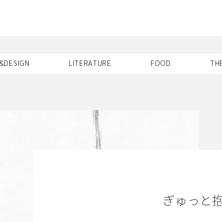
X
&DESIGN
LITERATURE
FOOD
TH
ぎゅっと