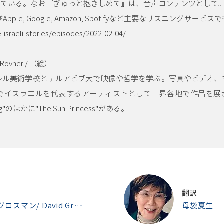
ている。なお『ぎゅっと抱きしめて』は、音声コンテンツとしてJ-W
ple, Google, Amazon, Spotifyなど主要なリスニングサービ
-israeli-stories/episodes/2022-02-04/
ovner / （絵）
ァレル美術学校とテルアビブ大で映像や哲学を学ぶ。写真やビデオ、
でイスラエルを代表するアーティストとして世界各地で作品を展
かに"The Sun Princess"がある。
翻訳
ダヴィッド・グロスマン/ David Grossman（文） ミハル・ロヴナー（ロヴネル） / Michal Rovner （絵）
母袋夏生