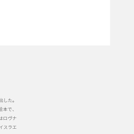
出した。
絵本で、
画はロヴナ
のイスラエ