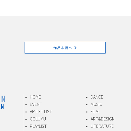
作品本編へ
ON
HOME
DANCE
AN
EVENT
MUSIC
ARTIST LIST
FILM
s
COLUMU
ART&DESIGN
PLAYLIST
LITERATURE