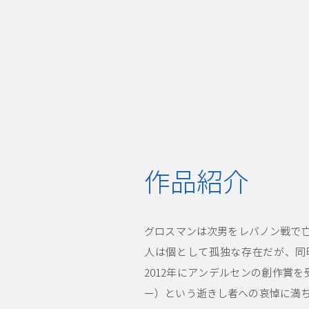
作品紹介
グロスマンは次男をレバノン戦で
人は個として孤独な存在だが、同時
2012年にアンデルセンの創作賞を受賞
ー）という逝きし者への哀悼に満ちた詩集