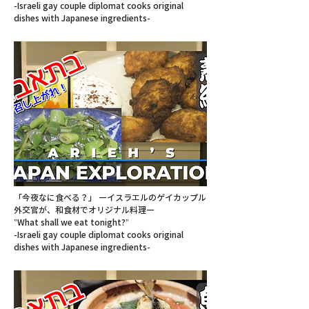
-Israeli gay couple diplomat cooks original
dishes with Japanese ingredients-
「今夜なに食べる？」 ―イスラエルのゲイカップル
外交官が、和食材でオリジナル料理―
"What shall we eat tonight?"
-Israeli gay couple diplomat cooks original
dishes with Japanese ingredients-